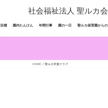
コ
ナ
ン
ビ
社会福祉法人 聖ルカ会
テ
ゲ
ン
ー
育目標
園内たんけん
年間行事
園の一日
聖ルカ保育園からの
ツ
シ
へ
ョ
ス
ン
キ
に
ッ
移
プ
動
HOME
聖ルカ学童クラブ